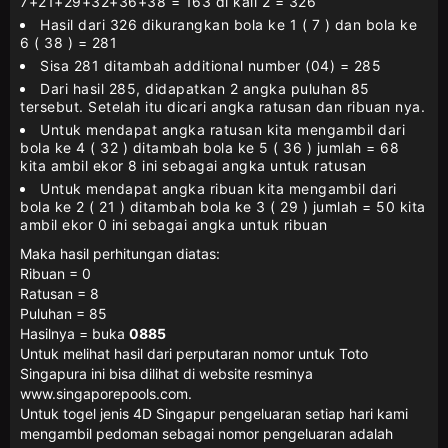
7+21+29+32+36+38 = 163 di kali 2 = 326
Hasil dari 326 dikurangkan bola ke 1 ( 7 ) dan bola ke
6 ( 38 ) = 281
Sisa 281 ditambah additional number (04) = 285
Dari hasil 285, didapatkan 2 angka puluhan 85
tersebut. Setelah itu dicari angka ratusan dan ribuan nya.
Untuk mendapat angka ratusan kita mengambil dari
bola ke 4 ( 32 ) ditambah bola ke 5 ( 36 ) jumlah = 68
kita ambil ekor 8 ini sebagai angka untuk ratusan
Untuk mendapat angka ribuan kita mengambil dari
bola ke 2 ( 21 ) ditambah bola ke 3 ( 29 ) jumlah = 50 kita
ambil ekor 0 ini sebagai angka untuk ribuan
Maka hasil perhitungan diatas:
Ribuan = 0
Ratusan = 8
Puluhan = 85
Hasilnya = buka
0885
Untuk melihat hasil dari perputaran nomor untuk Toto
Singapura ini bisa dilihat di website resminya
www.singaporepools.com.
Untuk togel jenis 4D Singapur pengeluaran setiap hari kami
mengambil pedoman sebagai nomor pengeluaran adalah